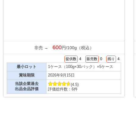
600
非売 →
円/100g（税込）
提供数
4
販売数
0
残り
4
最小ロット
1ケース（100g×30パック）×5ケース
賞味期限
2026年9月15日
当該企業過去
(4.5)
出品全品評価
評価総件数：6件