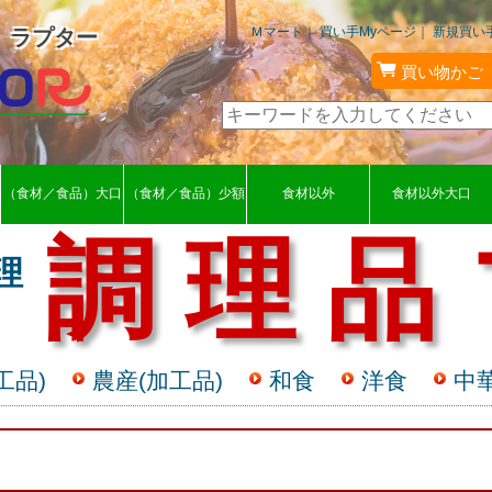
Ｍマート
｜
買い手Myページ
｜
新規買い
 ラプター
買い物かご
（食材／食品）大口
（食材／食品）少額
食材以外
食材以外大口
調 理 品
理
！
工品)
農産(加工品)
和食
洋食
中