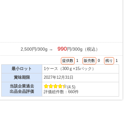
990
2,500円/300g →
円/300g（税込）
提供数
1
販売数
0
残り
1
最小ロット
1ケース（300ｇ×15パック）
賞味期限
2027年12月31日
当該企業過去
(4.5)
出品全品評価
評価総件数：660件