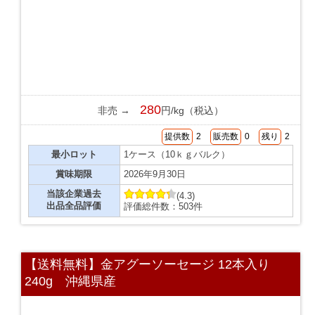
280
非売 →
円/kg（税込）
提供数
2
販売数
0
残り
2
最小ロット
1ケース（10ｋｇバルク）
賞味期限
2026年9月30日
当該企業過去
(4.3)
出品全品評価
評価総件数：503件
【送料無料】金アグーソーセージ 12本入り
240g 沖縄県産