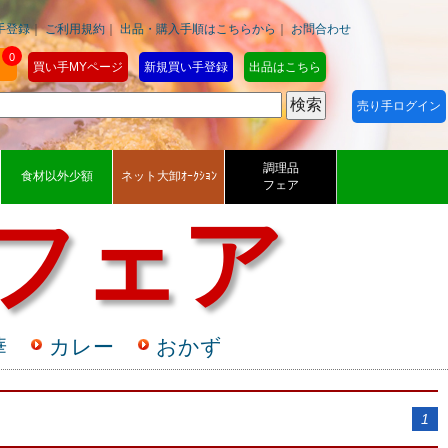
手登録
｜
ご利用規約
｜
出品・購入手順はこちらから
｜
お問合わせ
0
買い手MYページ
新規買い手登録
出品はこちら
売り手ログイン
調理品
食材以外少額
ネット大卸ｵｰｸｼｮﾝ
フェア
 フェア
華
カレー
おかず
1