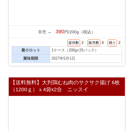
390
非売 →
円/200g（税込）
提供数
2
販売数
0
残り
2
最小ロット
1ケース（200g×25パック）
賞味期限
2027年5月1日
【送料無料】大判鶏むね肉のサクサク揚げ 6枚
（1200ｇ）ｘ4袋x2合 ニッスイ