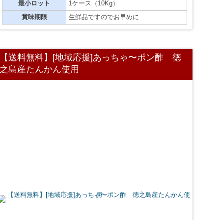
最小ロット
1ケース（10Kg）
賞味期限
生鮮品ですのでお早めに
【送料無料】[地域応援]あっちゃ〜ポン酢 徳
之島産たんかん使用