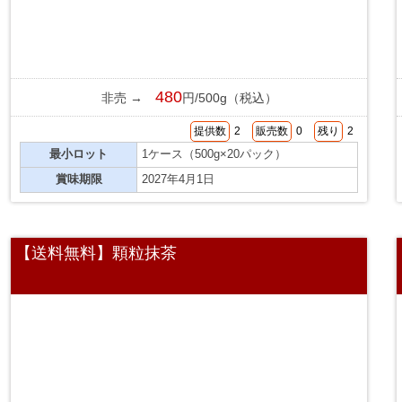
480
非売 →
円/500g（税込）
提供数
2
販売数
0
残り
2
最小ロット
1ケース（500g×20パック）
賞味期限
2027年4月1日
【送料無料】顆粒抹茶