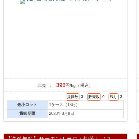
398
非売 →
円/kg（税込）
提供数
3
販売数
0
残り
3
最小ロット
1ケース（13㎏）
賞味期限
2028年8月9日
【送料無料】サーモントラウト切落し（あ