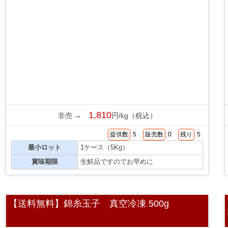
1,810
非売 →
円/kg（税込）
提供数
5
販売数
0
残り
5
最小ロット
1ケース（5Kg）
賞味期限
生鮮品ですのでお早めに
【送料無料】錦糸玉子 真空冷凍 500g