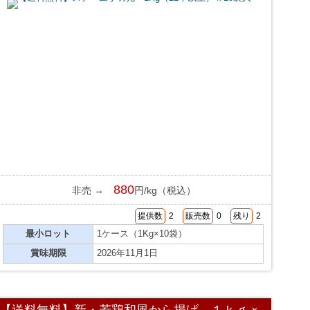
880
非売 →
円/kg（税込）
提供数
2
販売数
0
残り
2
最小ロット
1ケース（1Kg×10袋）
賞味期限
2026年11月1日
【送料無料】新・若鶏和風から揚げ １ｋｇｘ