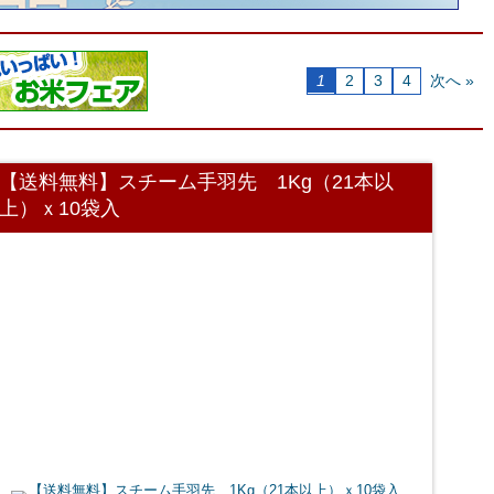
1
2
3
4
次へ »
【送料無料】スチーム手羽先 1Kg（21本以
上）ｘ10袋入