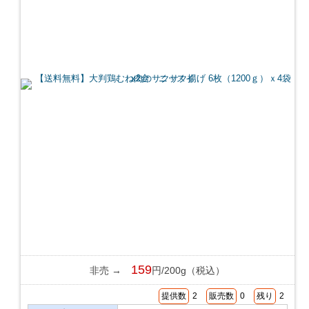
159
非売 →
円/200g（税込）
提供数
2
販売数
0
残り
2