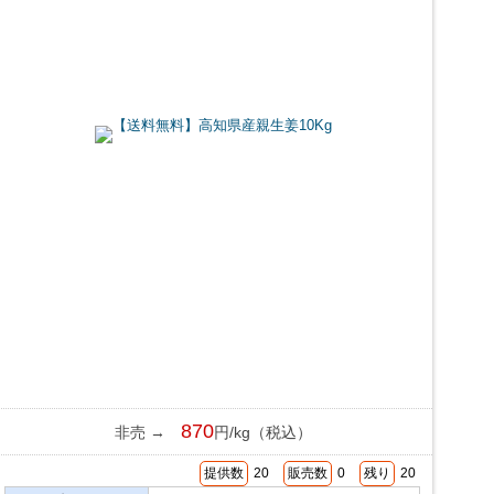
870
非売 →
円/kg（税込）
提供数
20
販売数
0
残り
20