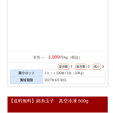
1,000
非売 →
円/kg（税込）
提供数
3
販売数
0
残り
3
最小ロット
1ロット100枚×2合（10Kg）
賞味期限
2027年6月30日
【送料無料】錦糸玉子 真空冷凍 500g