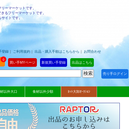
フリーマーケットです。
できるフリーマーケットです。
るサイトです。
手登録
｜
ご利用規約
｜
出品・購入手順はこちらから
｜
お問合わせ
0
買い手MYページ
新規買い手登録
出品はこちら
売り手ログイン
材以外大口
食材以外少額
ﾈｯﾄ大卸ｵｰｸｼｮﾝ