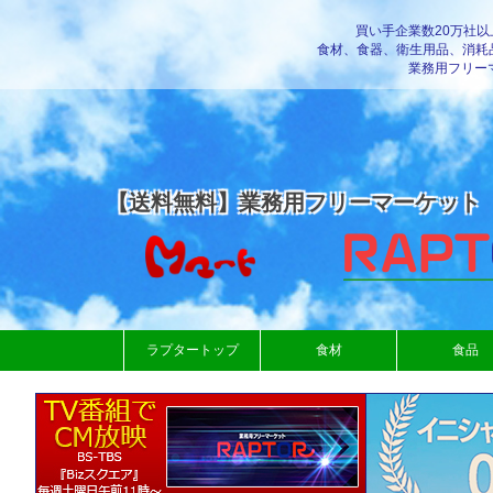
買い手企業数20万社
食材、食器、衛生用品、消耗
業務用フリー
【送料無料】業務用フリーマーケット
ラプタートップ
食材
食品