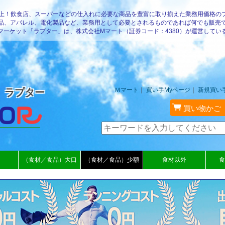
以上！飲食店、スーパーなどの仕入れに必要な商品を豊富に取り揃えた業務用価格の
品、アパレル、電化製品など、業務用として必要とされるものであれば何でも販売
マーケット「ラプター」は、株式会社Mマート（証券コード：4380）が運営してい
Ｍマート
｜
買い手Myページ
｜
新規買い
 ラプター
買い物かご
（食材／食品）大口
（食材／食品）少額
食材以外
食