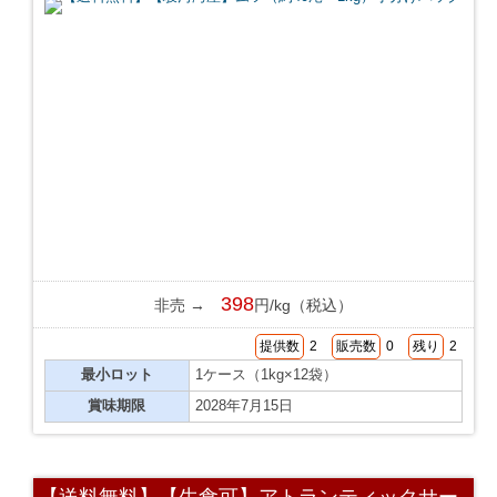
398
非売 →
円/kg（税込）
提供数
2
販売数
0
残り
2
最小ロット
1ケース（1kg×12袋）
賞味期限
2028年7月15日
【送料無料】【生食可】アトランティックサー