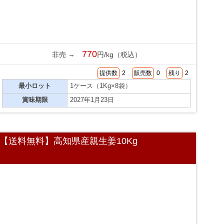
770
非売 →
円/kg（税込）
提供数
2
販売数
0
残り
2
最小ロット
1ケース（1Kg×8袋）
賞味期限
2027年1月23日
【送料無料】高知県産親生姜10Kg