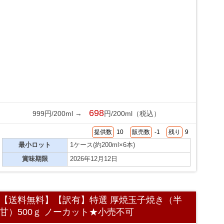
698
999円/200ml →
円/200ml（税込）
提供数
10
販売数
-1
残り
9
最小ロット
1ケース(約200ml×6本)
賞味期限
2026年12月12日
【送料無料】【訳有】特選 厚焼玉子焼き（半
甘）500ｇ ノーカット★小売不可