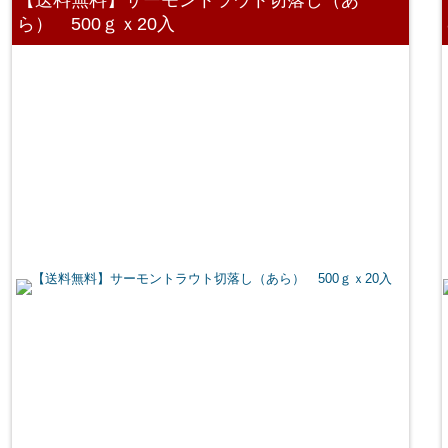
ら） 500ｇｘ20入