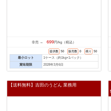
699
非売 →
円/kg（税込）
提供数
50
販売数
0
残り
50
最小ロット
1ケース（約1kg×1パック）
賞味期限
2028年3月6日
【送料無料】吉田のうどん 業務用