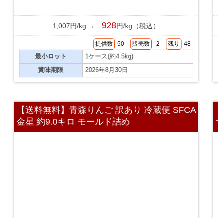
928
1,007円/kg →
円/kg（税込）
提供数
50
販売数
-2
残り
48
最小ロット
1ケース(約4.5kg)
賞味期限
2026年8月30日
【送料無料】青森りんご 訳あり 冷蔵便 SFCA
金星 約9.0キロ モールド詰め