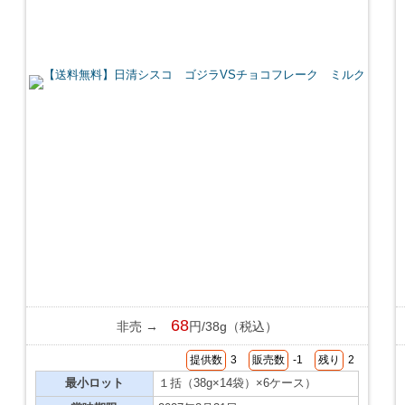
68
非売 →
円/38g（税込）
提供数
3
販売数
-1
残り
2
最小ロット
１括（38g×14袋）×6ケース）