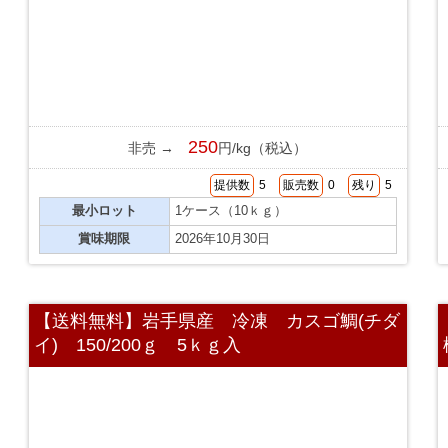
250
非売 →
円/kg（税込）
提供数
5
販売数
0
残り
5
最小ロット
1ケース（10ｋｇ）
賞味期限
2026年10月30日
【送料無料】岩手県産 冷凍 カスゴ鯛(チダ
イ) 150/200ｇ 5ｋｇ入