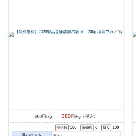
380
600円/kg →
円/kg（税込）
提供数
100
販売数
0
残り
100
最小ロット
20kg