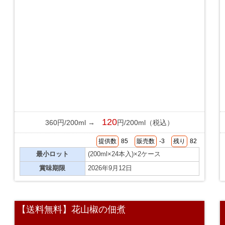
120
360円/200ml →
円/200ml（税込）
提供数
85
販売数
-3
残り
82
最小ロット
(200ml×24本入)×2ケース
賞味期限
2026年9月12日
【送料無料】花山椒の佃煮