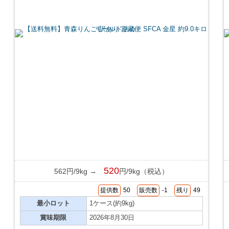
520
562円/9kg →
円/9kg（税込）
提供数
50
販売数
-1
残り
49
最小ロット
1ケース(約9kg)
賞味期限
2026年8月30日