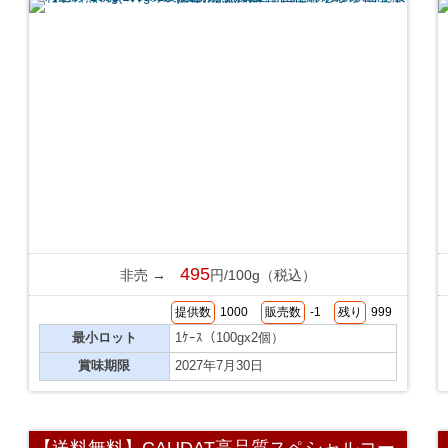
495
非売 →
円/100g（税込）
提供数
1000
販売数
-1
残り
999
最小ロット
1ｹｰｽ（100gx2個）
賞味期限
2027年7月30日
【送料無料】CAUDAT高品質スペシャルコー