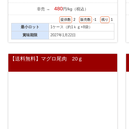
480
非売 →
円/kg（税込）
提供数
2
販売数
-1
残り
1
最小ロット
1ケース（約1ｋｇ×8袋）
賞味期限
2027年1月22日
【送料無料】マグロ尾肉 20ｇ