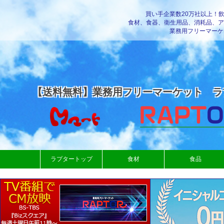
買い手企業数20万社以上！
食材、食器、衛生用品、消耗品、ア
業務用フリーマーケ
【送料無料】業務用フリーマーケット ラ
ラプタートップ
食材
食品