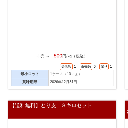
500
非売 →
円/kg（税込）
提供数
1
販売数
0
残り
1
最小ロット
1ケース（10ｋｇ）
賞味期限
2026年12月31日
【送料無料】とり皮 ８キロセット