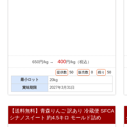
400
650円/kg →
円/kg（税込）
提供数
50
販売数
0
残り
50
最小ロット
20kg
賞味期限
2027年3月31日
【送料無料】青森りんご 訳あり 冷蔵便 SFCA
シナノスイート 約4.5キロ モールド詰め