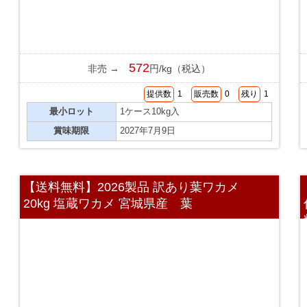
572
非売 →
円/kg（税込）
提供数
1
販売数
0
残り
1
最小ロット
1ケース10kg入
賞味期限
2027年7月9日
【送料無料】2026製品 訳あり葉ワカメ
20kg 塩蔵ワカメ 宮城県産 葉