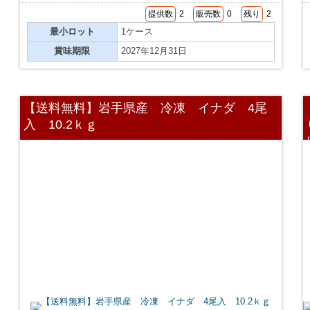
提供数
2
販売数
0
残り
2
最小ロット
1ケース
賞味期限
2027年12月31日
【送料無料】岩手県産 冷凍 イナダ 4尾
入 10.2ｋｇ