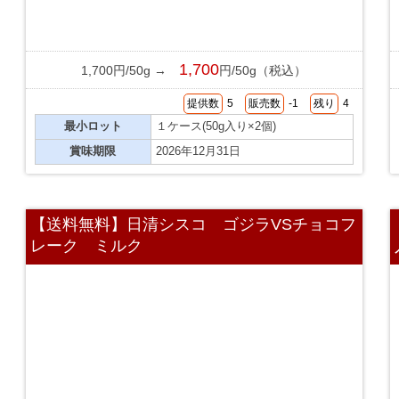
1,700
1,700円/50g →
円/50g（税込）
提供数
5
販売数
-1
残り
4
最小ロット
１ケース(50g入り×2個)
賞味期限
2026年12月31日
【送料無料】日清シスコ ゴジラVSチョコフ
レーク ミルク