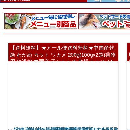
【送料無料】★メール便送料無料★中国産乾
燥 わかめ カット ワカメ 200g(100gx2袋)業務
用 無添加 中国産 干しわかめ 乾燥 わかめ ワ
カメ 汁の具 乾燥わかめ 厳選中国産わかめ 中
国産 食材 料理 食品