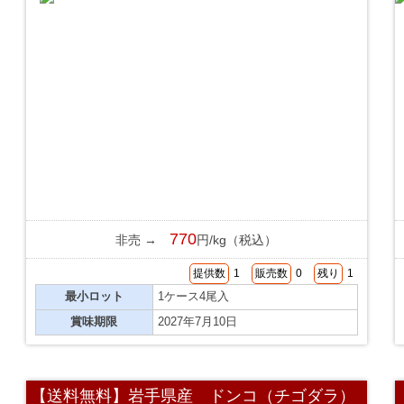
770
非売 →
円/kg（税込）
提供数
1
販売数
0
残り
1
最小ロット
1ケース4尾入
賞味期限
2027年7月10日
【送料無料】岩手県産 ドンコ（チゴダラ）