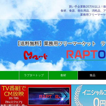
買い手企業数20万社以上！
食材、食器、衛生用品、消耗品、ア
業務用フリーマーケ
【送料無料】業務用フリーマーケット ラ
ラプタートップ
食材
食品