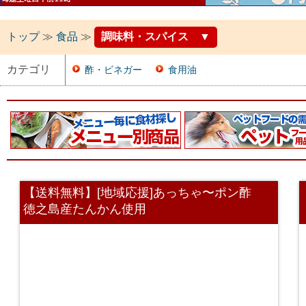
トップ
≫
食品
≫
調味料・スパイス
▼
カテゴリ
酢・ビネガー
食用油
【送料無料】[地域応援]あっちゃ〜ポン酢
徳之島産たんかん使用