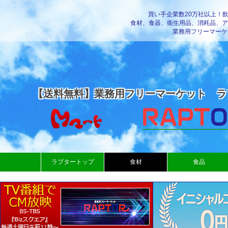
買い手企業数20万社以上！
食材、食器、衛生用品、消耗品、ア
業務用フリーマーケ
【送料無料】業務用フリーマーケット ラ
ラプタートップ
食材
食品