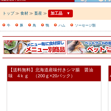
トップ
≫
食材
≫
畜産
≫
加工品
▼
牛
豚
鳥
鴨
ハム
ソーセージ類
【送料無料】北海道産味付きシマ腸 醤油
味 4ｋｇ （200ｇ×20パック）