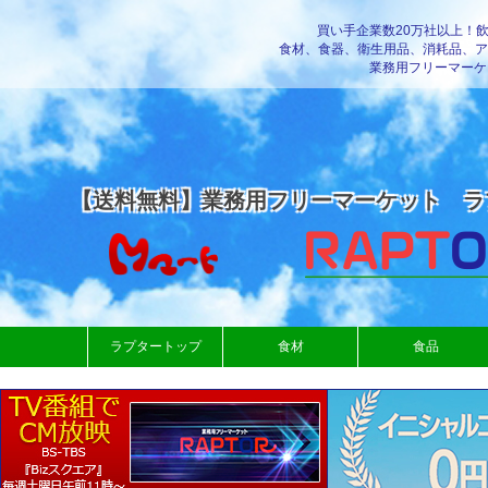
買い手企業数20万社以上！
食材、食器、衛生用品、消耗品、ア
業務用フリーマーケ
【送料無料】業務用フリーマーケット ラ
ラプタートップ
食材
食品