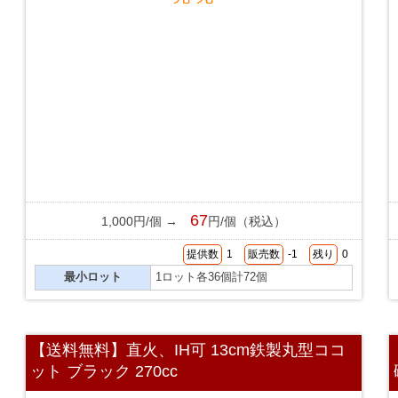
67
1,000円/個 →
円/個（税込）
提供数
1
販売数
-1
残り
0
最小ロット
1ロット各36個計72個
【送料無料】直火、IH可 13cm鉄製丸型ココ
ット ブラック 270cc