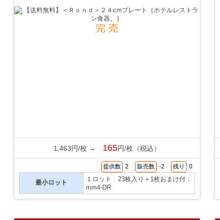
165
1,463円/枚 →
円/枚（税込）
提供数
2
販売数
-2
残り
0
１ロット 23枚入り＋1枚おまけ付：
最小ロット
mm4-DR