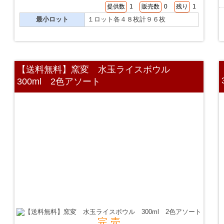
提供数
1
販売数
0
残り
1
最小ロット
１ロット各４８枚計９６枚
【送料無料】窯変 水玉ライスボウル
300ml 2色アソート