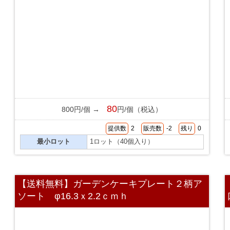
80
800円/個 →
円/個（税込）
提供数
2
販売数
-2
残り
0
最小ロット
1ロット（40個入り）
【送料無料】ガーデンケーキプレート２柄ア
ソート φ16.3ｘ2.2ｃｍｈ