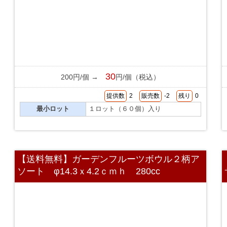
30
200円/個 →
円/個（税込）
提供数
2
販売数
-2
残り
0
最小ロット
１ロット（６０個）入り
【送料無料】ガーデンフルーツボウル２柄ア
ソート φ14.3ｘ4.2ｃｍｈ 280cc