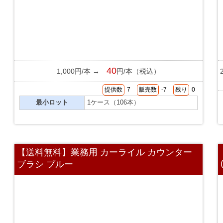
40
1,000円/本 →
円/本（税込）
提供数
7
販売数
-7
残り
0
最小ロット
1ケース（106本）
【送料無料】業務用 カーライル カウンター
ブラシ ブルー