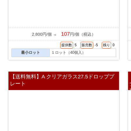
107
2,800円/個 →
円/個（税込）
提供数
5
販売数
-5
残り
0
最小ロット
１ロット（40個入）
【送料無料】A クリアガラス27.5ドロッププ
レート