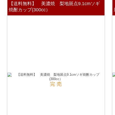
【送料無料】 美濃焼 梨地斑点9.1cmソギ
焼酎カップ(300cc）