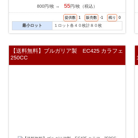
55
800円/枚 →
円/枚（税込）
提供数
1
販売数
-1
残り
0
最小ロット
１ロット各４０枚計８０枚
【送料無料】ブルガリア製 EC425 カラフェ
250CC