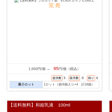
95
1,650円/個 →
円/個（税込）
提供数
5
販売数
-5
残り
0
最小ロット
1ロット（箱/6個入り×4 計24個）
【送料無料】和姫乳液 100ml