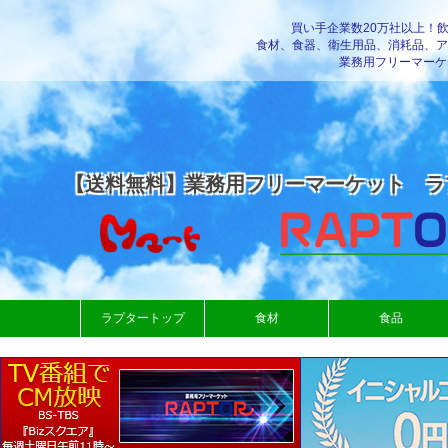
買い手企業数20万社以上！
食材、食器、衛生用品、消耗品、ア
業務用フリーマーケ
【送料無料】業務用フリーマーケット ラ
ラプタートップ
食材
食品