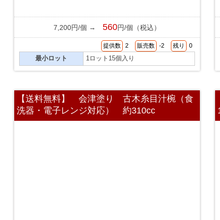
560
7,200円/個 →
円/個（税込）
提供数
2
販売数
-2
残り
0
最小ロット
1ロット15個入り
【送料無料】 会津塗り 古木糸目汁椀（食
洗器・電子レンジ対応） 約310cc