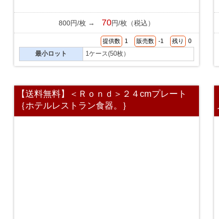
70
800円/枚 →
円/枚（税込）
提供数
1
販売数
-1
残り
0
最小ロット
1ケース(50枚）
【送料無料】＜Ｒｏｎｄ＞２４cmプレート
｛ホテルレストラン食器。｝