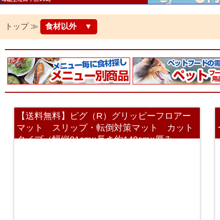
トップ ≫
食材以外 ▼
【送料無料】ピグ（R）グリッピーフロアー
マット スリップ・転倒対策マット カット
タイプ（幅縦91cm×長さ約149cm×厚み
1.5mm 裏面粘着でテープ固定不要）