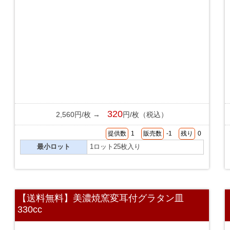
320
2,560円/枚 →
円/枚（税込）
提供数
1
販売数
-1
残り
0
最小ロット
1ロット25枚入り
【送料無料】美濃焼窯変耳付グラタン皿
330cc