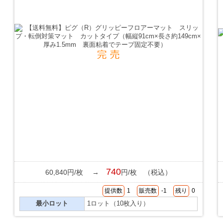
740
60,840円/枚 →
円/枚 （税込）
提供数
1
販売数
-1
残り
0
最小ロット
1ロット（10枚入り）