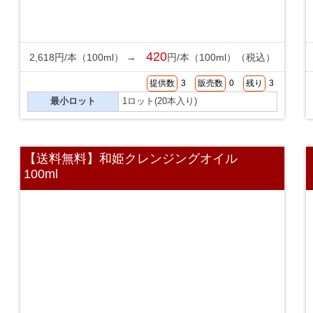
420
2,618円/本（100ml） →
円/本（100ml）（税込）
提供数
3
販売数
0
残り
3
最小ロット
1ロット(20本入り)
【送料無料】和姫クレンジングオイル
100ml