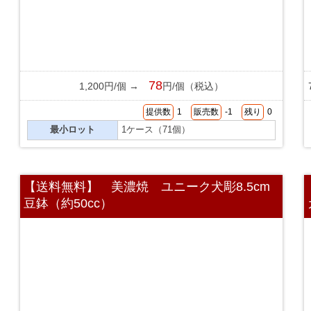
78
1,200円/個 →
円/個（税込）
提供数
1
販売数
-1
残り
0
最小ロット
1ケース（71個）
【送料無料】 美濃焼 ユニーク犬彫8.5cm
豆鉢（約50cc）