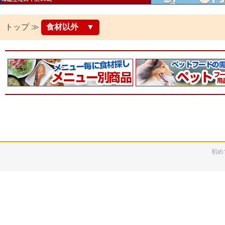
トップ ≫
食材以外 ▼
初め