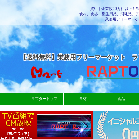
買い手企業数20万社以上！
食材、食器、衛生用品、消耗品、ア
業務用フリーマーケ
【送料無料】業務用フリーマーケット ラ
ラプタートップ
食材
食品