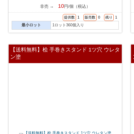
10
非売 →
円/個（税込）
提供数
1
販売数
0
残り
1
最小ロット
1ロット360個入り
【送料無料】桧 手巻きスタンド 1ツ穴 ウレタ
ン塗