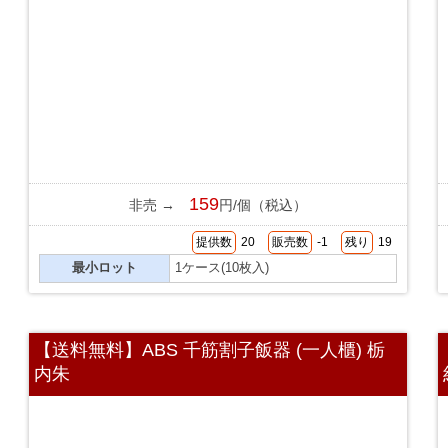
159
非売 →
円/個（税込）
提供数
20
販売数
-1
残り
19
最小ロット
1ケース(10枚入)
【送料無料】ABS 千筋割子飯器 (一人櫃) 栃
内朱