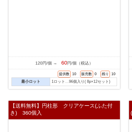
60
120円/個 →
円/個（税込）
提供数
10
販売数
0
残り
10
最小ロット
1ロット…96個入り( 8p×12セット)
【送料無料】円柱形 クリアケース(ふた付
き) 360個入