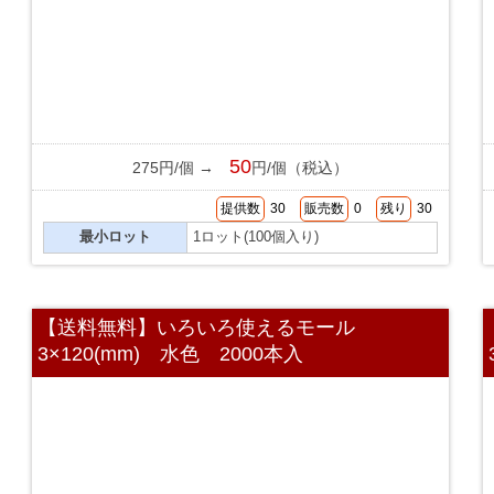
50
275円/個 →
円/個（税込）
提供数
30
販売数
0
残り
30
最小ロット
1ロット(100個入り)
【送料無料】いろいろ使えるモール
3×120(mm) 水色 2000本入