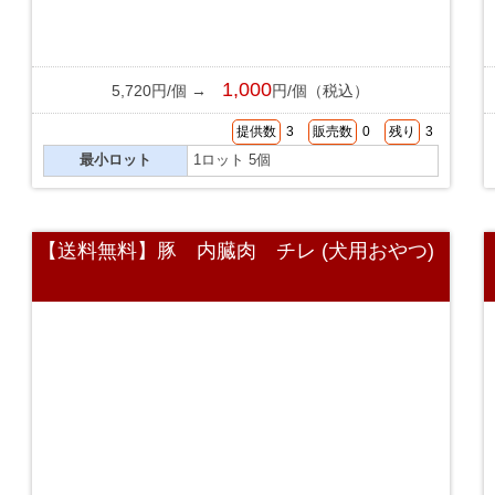
1,000
5,720円/個 →
円/個（税込）
提供数
3
販売数
0
残り
3
最小ロット
1ロット 5個
【送料無料】豚 内臓肉 チレ (犬用おやつ)