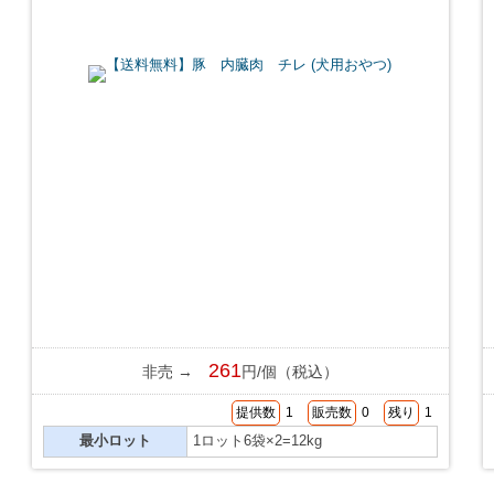
261
非売 →
円/個（税込）
提供数
1
販売数
0
残り
1
最小ロット
1ロット6袋×2=12kg