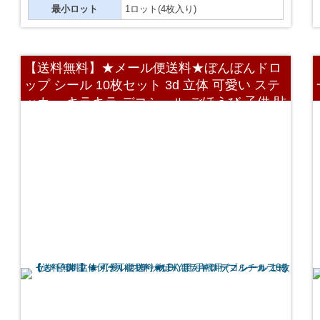
最小ロット
1ロット(4枚入り)
【送料無料】★メール便送料★ぼんぼんドロ
ップ シール 10枚セット 3d 立体 可愛い ステ
ッカー キラキラ デコシール ごほうび 子供 貼
り付け可能 贈り物 DIY用 手帳用 (マルチカラ
ー)