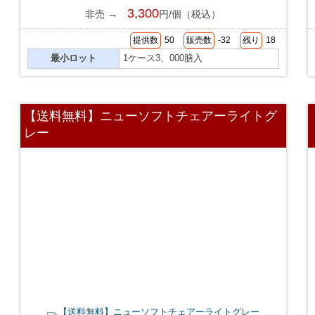
3,300
非売 →
円/個（税込）
提供数
50
販売数
-32
残り
18
最小ロット
1ケース3、000膳入
【送料無料】ニューソフトチェアーライトグ
レー