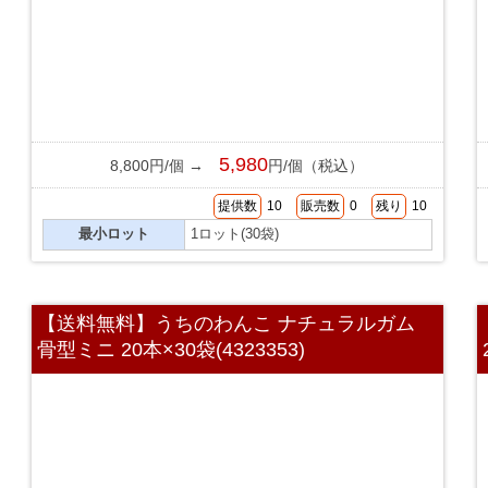
5,980
8,800円/個 →
円/個（税込）
提供数
10
販売数
0
残り
10
最小ロット
1ロット(30袋)
【送料無料】うちのわんこ ナチュラルガム
骨型ミニ 20本×30袋(4323353)