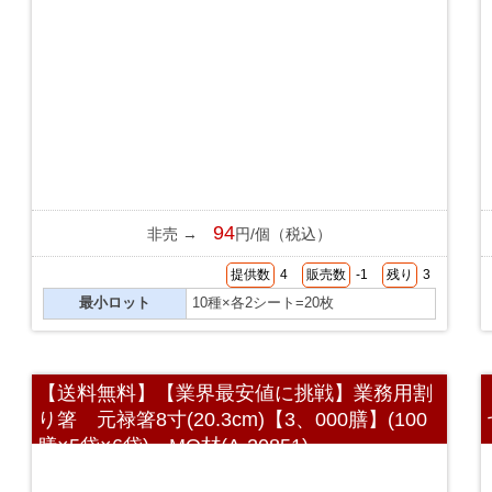
94
非売 →
円/個（税込）
提供数
4
販売数
-1
残り
3
最小ロット
10種×各2シート=20枚
【送料無料】【業界最安値に挑戦】業務用割
り箸 元禄箸8寸(20.3cm)【3、000膳】(100
膳×5袋×6袋) MO材(A-20851)