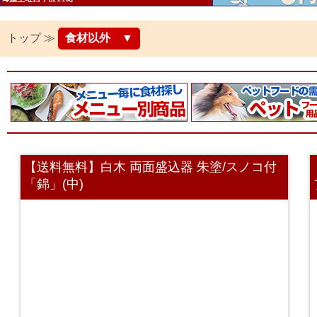
トップ ≫
食材以外 ▼
【送料無料】白木 両面盛込器 朱塗/スノコ付
「錦」(中)