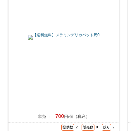
700
非売 →
円/個（税込）
提供数
2
販売数
0
残り
2