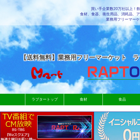
買い手企業数20万社以上！
食材、食器、衛生用品、消耗品、ア
業務用フリーマーケ
【送料無料】業務用フリーマーケット ラ
ラプタートップ
食材
食品