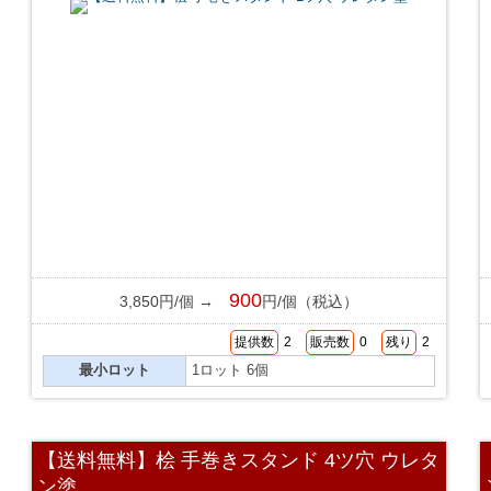
900
3,850円/個 →
円/個（税込）
提供数
2
販売数
0
残り
2
最小ロット
1ロット 6個
【送料無料】桧 手巻きスタンド 4ツ穴 ウレタ
ン塗