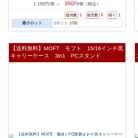
350
1,100円/個 →
円/個（税込）
提供数
1
販売数
0
残り
1
最小ロット
1ロット 10個
【送料無料】MOFT モフト 15/16インチ黒
キャリーケース 3in1 PCスタンド