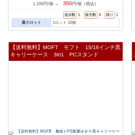
350
1,100円/個 →
円/個（税込）
提供数
1
販売数
0
残り
1
最小ロット
1ロット 10個
【送料無料】MOFT モフト 15/16インチ黒
キャリーケース 3in1 PCスタンド