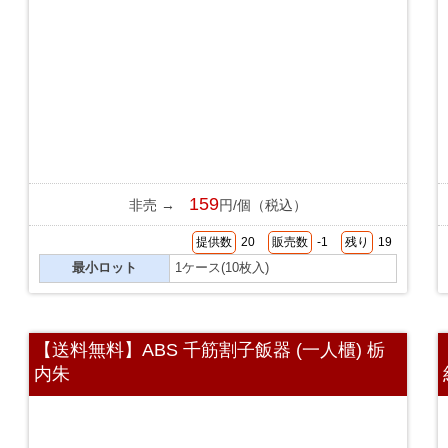
159
非売 →
円/個（税込）
提供数
20
販売数
-1
残り
19
最小ロット
1ケース(10枚入)
【送料無料】ABS 千筋割子飯器 (一人櫃) 栃
内朱