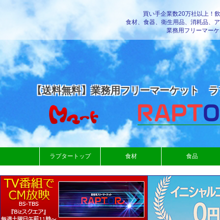
買い手企業数20万社以上！
食材、食器、衛生用品、消耗品、ア
業務用フリーマーケ
【送料無料】業務用フリーマーケット ラ
ラプタートップ
食材
食品