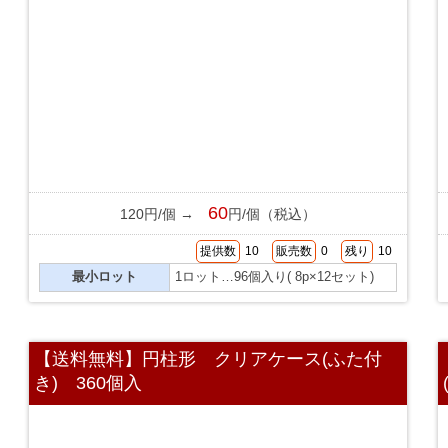
60
120円/個 →
円/個（税込）
提供数
10
販売数
0
残り
10
最小ロット
1ロット…96個入り( 8p×12セット)
【送料無料】円柱形 クリアケース(ふた付
き) 360個入