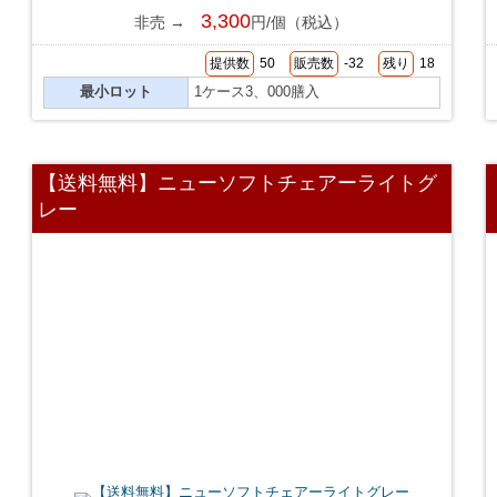
3,300
非売 →
円/個（税込）
提供数
50
販売数
-32
残り
18
最小ロット
1ケース3、000膳入
【送料無料】ニューソフトチェアーライトグ
レー