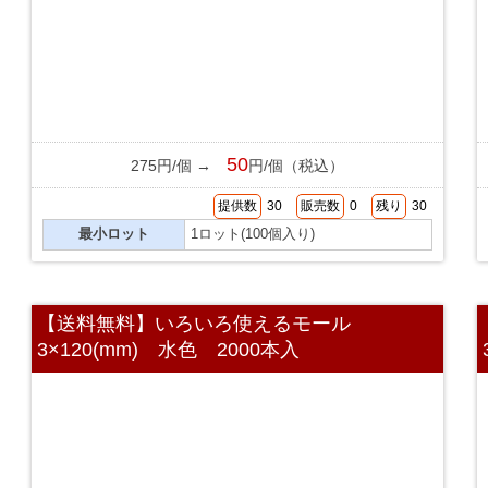
50
275円/個 →
円/個（税込）
提供数
30
販売数
0
残り
30
最小ロット
1ロット(100個入り)
【送料無料】いろいろ使えるモール
3×120(mm) 水色 2000本入