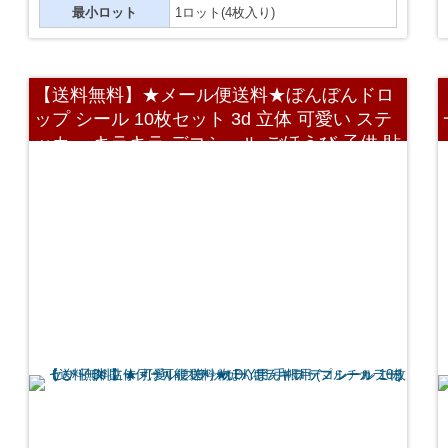
最小ロット
1ロット(4枚入り)
【送料無料】★メール便送料★ぼんぼんドロ
ップ シール 10枚セット 3d 立体 可愛い ステ
ッカー キラキラ デコシール ごほうび 子供 貼
り付け可能 贈り物 DIY用 手帳用 (マルチカラ
ー)