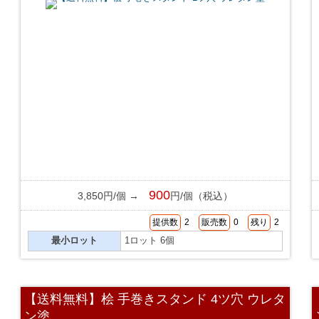
900
3,850円/個 →
円/個（税込）
提供数
2
販売数
0
残り
2
最小ロット
1ロット 6個
【送料無料】桧 手巻きスタンド 4ツ穴 ウレタ
ン塗