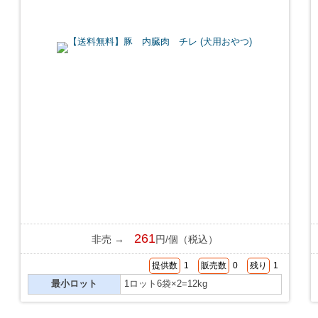
261
非売 →
円/個（税込）
提供数
1
販売数
0
残り
1
最小ロット
1ロット6袋×2=12kg