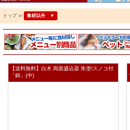
トップ ≫
食材以外 ▼
【送料無料】白木 両面盛込器 朱塗/スノコ付
「錦」(中)