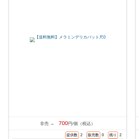
700
非売 →
円/個（税込）
提供数
2
販売数
0
残り
2