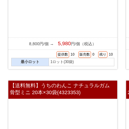
5,980
8,800円/個 →
円/個（税込）
提供数
10
販売数
0
残り
10
最小ロット
1ロット(30袋)
【送料無料】うちのわんこ ナチュラルガム
骨型ミニ 20本×30袋(4323353)