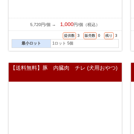
1,000
5,720円/個 →
円/個（税込）
提供数
3
販売数
0
残り
3
最小ロット
1ロット 5個
【送料無料】豚 内臓肉 チレ (犬用おやつ)