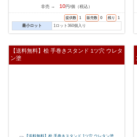
10
非売 →
円/個（税込）
提供数
1
販売数
0
残り
1
最小ロット
1ロット360個入り
【送料無料】桧 手巻きスタンド 1ツ穴 ウレタ
ン塗