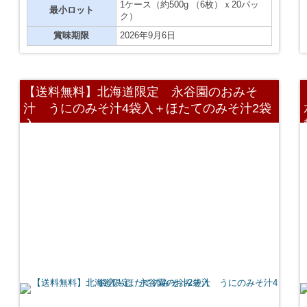
1ケース（約500g （6枚）ｘ20パッ
最小ロット
ク）
賞味期限
2026年9月6日
【送料無料】北海道限定 永谷園のおみそ
汁 うにのみそ汁4袋入＋ほたてのみそ汁2袋
入