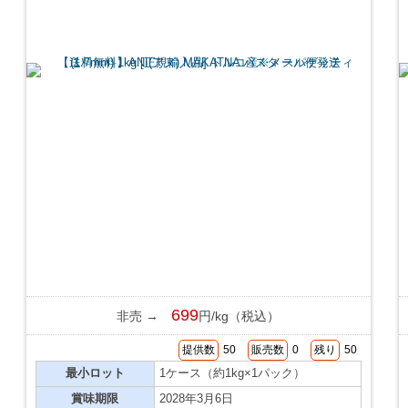
699
非売 →
円/kg（税込）
提供数
50
販売数
0
残り
50
最小ロット
1ケース（約1kg×1パック）
賞味期限
2028年3月6日