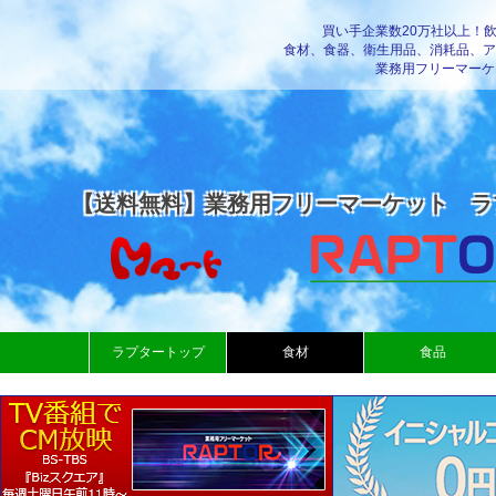
買い手企業数20万社以上！
食材、食器、衛生用品、消耗品、ア
業務用フリーマーケ
【送料無料】業務用フリーマーケット ラ
ラプタートップ
食材
食品