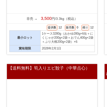
3,500
非売 →
円/3.3kg（税込）
提供数
12
販売数
0
残り
12
1ケース3280g（おかゆ280g×6缶＋に
最小ロット
くじゃが200g×2袋＋おでん400g×2袋
＋ぶり大根200g×2袋）×6
賞味期限
2028年2月1日
【送料無料】筍入りエビ餃子（中華点心）