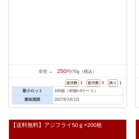
250
非売 →
円/70g（税込）
提供数
1
販売数
0
残り
1
最小ロット
160個（40個×4ケース）
賞味期限
2027年3月1日
【送料無料】アジフライ50ｇ×200枚