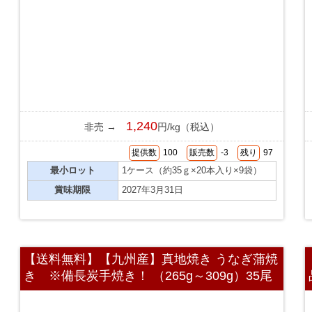
1,240
非売 →
円/kg（税込）
提供数
100
販売数
-3
残り
97
最小ロット
1ケース（約35ｇ×20本入り×9袋）
賞味期限
2027年3月31日
【送料無料】【九州産】真地焼き うなぎ蒲焼
き ※備長炭手焼き！ （265g～309g）35尾