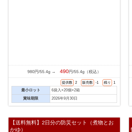
490
980円/55.4g →
円/55.4g（税込）
提供数
2
販売数
-1
残り
1
最小ロット
6袋入×20個×2箱
賞味期限
2026年9月30日
【送料無料】2日分の防災セット（煮物とお
かゆ）