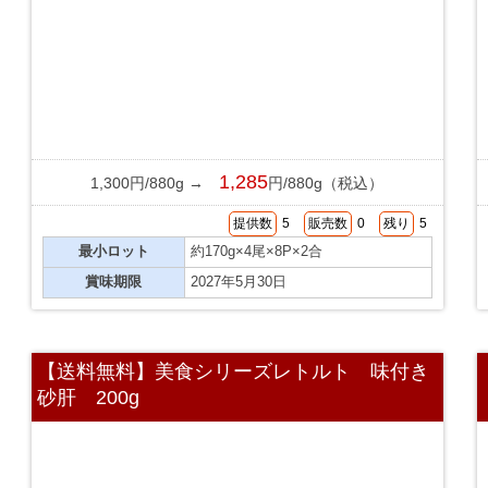
1,285
1,300円/880g →
円/880g（税込）
提供数
5
販売数
0
残り
5
最小ロット
約170g×4尾×8P×2合
賞味期限
2027年5月30日
【送料無料】美食シリーズレトルト 味付き
砂肝 200g