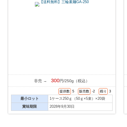
300
非売 →
円/250g（税込）
提供数
5
販売数
-2
残り
3
最小ロット
1ケース250ｇ（50ｇ×5束）×20袋
賞味期限
2028年9月30日