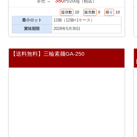
380
非売 →
円/200g（税込）
提供数
10
販売数
0
残り
10
最小ロット
12個（12個×1ケース）
賞味期限
2028年5月30日
【送料無料】三輪素麺GA-250