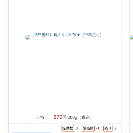
270
非売 →
円/200g（税込）
提供数
3
販売数
-1
残り
2