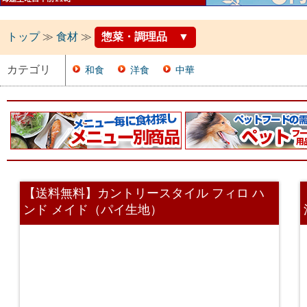
トップ
≫
食材
≫
惣菜・調理品
▼
カテゴリ
和食
洋食
中華
【送料無料】カントリースタイル フィロ ハ
ンド メイド（パイ生地）