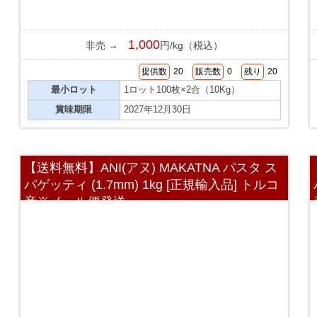
1,000
非売 →
円/kg（税込）
提供数
20
販売数
0
残り
20
最小ロット
1ロット100枚×2合（10Kg）
賞味期限
2027年12月30日
【送料無料】ANI(アヌ) MAKATNA パスタ ス
パゲッティ (1.7mm) 1kg [正規輸入品] トルコ
産※メール便発送