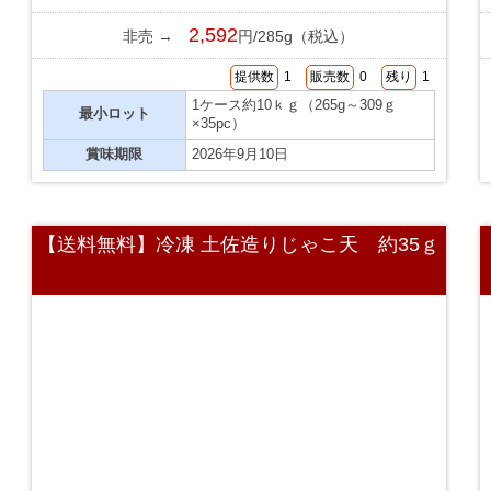
2,592
非売 →
円/285g（税込）
提供数
1
販売数
0
残り
1
1ケース約10ｋｇ（265g～309ｇ
最小ロット
×35pc）
賞味期限
2026年9月10日
【送料無料】冷凍 土佐造りじゃこ天 約35ｇ