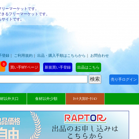
フリーマーケットです。
できるフリーマーケットです。
るサイトです。
手登録
｜
ご利用規約
｜
出品・購入手順はこちらから
｜
お問合わせ
0
買い手MYページ
新規買い手登録
出品はこちら
売り手ログイン
材以外大口
食材以外少額
ﾈｯﾄ大卸ｵｰｸｼｮﾝ