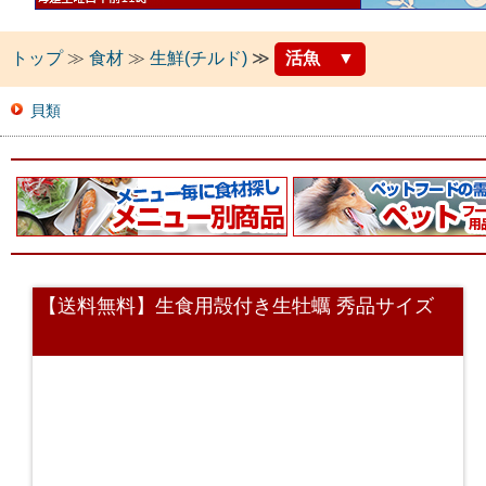
トップ
≫
食材
≫
生鮮(チルド)
≫
活魚
▼
貝類
【送料無料】生食用殻付き生牡蠣 秀品サイズ