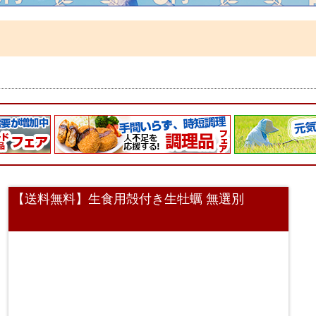
【送料無料】生食用殻付き生牡蠣 無選別