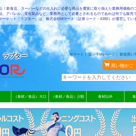
以上！飲食店、スーパーなどの仕入れに必要な商品を豊富に取り揃えた業務用価格の
品、アパレル、電化製品など、業務用として必要とされるものであれば何でも販売
マーケット「ラプター」は、株式会社Mマート（証券コード：4380）が運営してい
Ｍマート
｜
買い手Myページ
｜
新規買い
 ラプター
買い物かご
（食材／食品）大口
（食材／食品）少額
食材以外
食