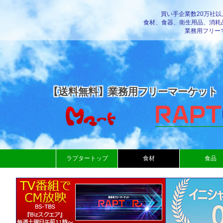
買い手企業数20万社
食材、食器、衛生用品、消耗
業務用フリー
【送料無料】業務用フリーマーケット
ラプタートップ
食材
食品