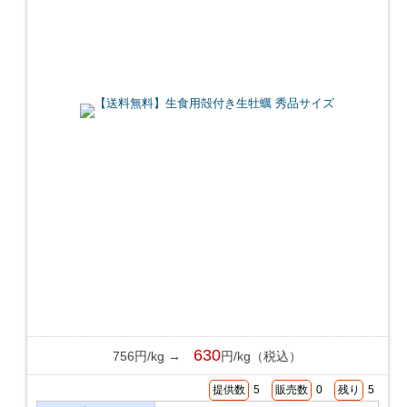
630
756円/kg →
円/kg（税込）
提供数
5
販売数
0
残り
5