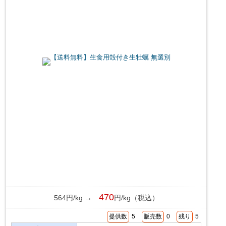
470
564円/kg →
円/kg（税込）
提供数
5
販売数
0
残り
5