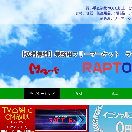
買い手企業数20万社以上！
食材、食器、衛生用品、消耗品、ア
業務用フリーマーケ
【送料無料】業務用フリーマーケット ラ
ラプタートップ
食材
食品