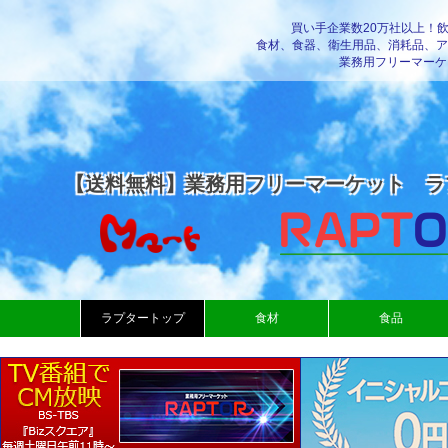
買い手企業数20万社以上！
食材、食器、衛生用品、消耗品、ア
業務用フリーマーケ
【送料無料】業務用フリーマーケット ラ
ラプタートップ
食材
食品